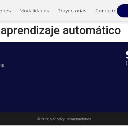
iones
Modalidades
Trayectorias
Contacto
y aprendizaje automático
na.
© 2026 Sadosky Capacitaciones